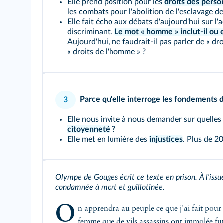
Elle prend position pour les
droits des perso
les combats pour l'abolition de l'esclavage d
Elle fait écho aux débats d'aujourd'hui sur l
discriminant.
Le mot « homme » inclut-il ou 
Aujourd'hui, ne faudrait-il pas parler de « dr
« droits de l'homme » ?
Parce qu'elle interroge les fondements 
3
Elle nous invite à nous demander sur quelles
citoyenneté
?
Elle met en lumière des
injustices
. Plus de 2
Olympe de Gouges écrit ce texte en prison. À l'issue
condamnée à mort et guillotinée.
O
n apprendra au peuple ce que j'ai fait pour l
femme que de vils assassins ont immolée fu