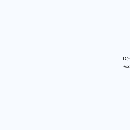
Déb
exc