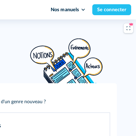
Nos manuels
Se connecter
 d'un genre nouveau ?
sme
: discrimination et hostilité envers les Juifs.
s