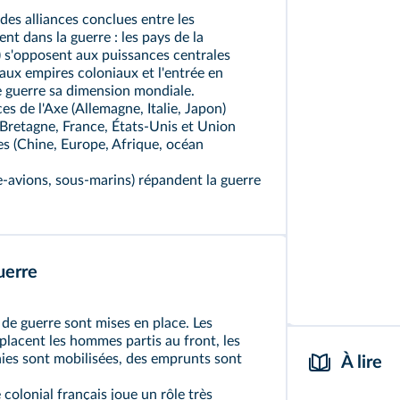
France libr
 des alliances conclues entre les
du général
t dans la guerre : les pays de la
résistants 
) s'opposent aux puissances centrales
poursuivent
 aux empires coloniaux et l'entrée en
e guerre sa dimension mondiale.
Guerre mo
rces de l'Axe (Allemagne, Italie, Japon)
belligérant
‑Bretagne, France, États‑Unis et Union
es (Chine, Europe, Afrique, océan
Guerre tot
d'activité,
e‑avions, sous‑marins) répandent la guerre
l'effort de 
Propagand
à diffuser 
uerre
 de guerre sont mises en place. Les
placent les hommes partis au front, les
nies sont mobilisées, des emprunts sont
À lire
colonial français joue un rôle très