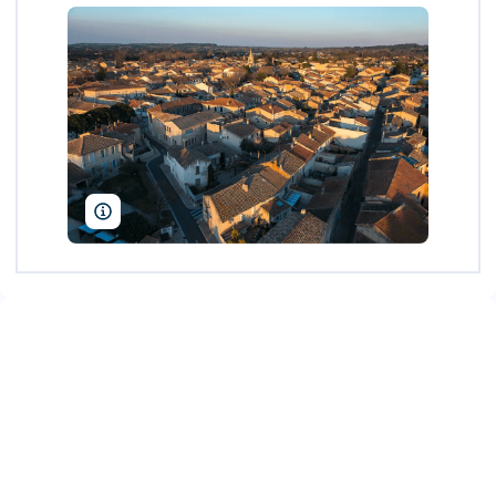
Cyril Becquart/Only France/AFP