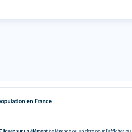
population en France
Cliquez sur un élément
de légende ou un titre pour l'afficher ou