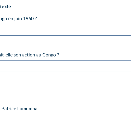
ntexte
ongo en juin 1960 ?
it‑elle son action au Congo ?
z
Patrice Lumumba.