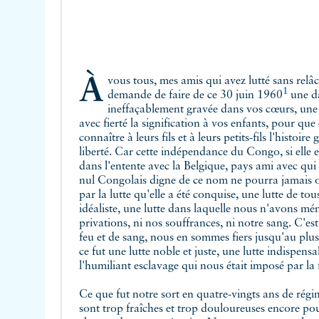
À vous tous, mes amis qui avez lutté sans relâche à nos côtés, je vous
1
demande de faire de ce
30 juin 1960
une da
ineffaçablement gravée dans vos cœurs, une
avec fierté la signification à vos enfants, pour que
connaître à leurs fils et à leurs petits-fils l'histoir
liberté. Car cette indépendance du Congo, si elle
dans l'entente avec la Belgique, pays ami avec qui 
nul Congolais digne de ce nom ne pourra jamais o
par la lutte qu'elle a été conquise, une lutte de tou
idéaliste, une lutte dans laquelle nous n'avons mén
privations, ni nos souffrances, ni notre sang. C'est
feu et de sang, nous en sommes fiers jusqu'au pl
ce fut une lutte noble et juste, une lutte indispens
l'humiliant esclavage qui nous était imposé par la 
Ce que fut notre sort en quatre-vingts ans de régime colonialiste, nos blessures
sont trop fraîches et trop douloureuses encore pour que nous puissions les