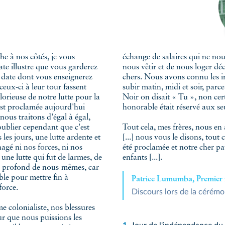
échange de salaires qui ne nou
te illustre que vous garderez
nous vêtir et de nous loger décemment, ni d'élever nos enfants comme des êtres
 date dont vous enseignerez
chers. Nous avons connu les ironies, les insultes, les coups que nous devions
 ceux-ci à leur tour fassent
subir matin, midi et soir, parce que nous étions des nègres. Qui oubliera qu'à un
e glorieuse de notre lutte pour la
Noir on disait « Tu », non certes comme à un ami, mais parce que le «
 est proclamée aujourd'hui
honorable était réservé aux seul
nous traitons d'égal à égal,
ublier cependant que c'est
Tout cela, mes frères, nous en avons profondéme
s les jours, une lutte ardente et
[...] nous vous le disons, tout cela est désormais fini. La République du Congo a
agé ni nos forces, ni nos
été proclamée et notre cher pays est maintenant e
 une lutte qui fut de larmes, de
enfants [...].
us profond de nous-mêmes, car
able pour mettre fin à
Patrice Lumumba, Premier 
force.
Discours lors de la cérémo