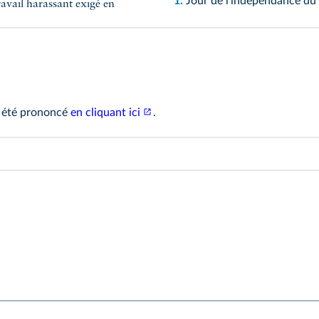
1.
Jour de l'indépendance du
avail harassant exigé en
vrez le contexte dans lequel ce discours a été prononcé
en cliquant ici
.