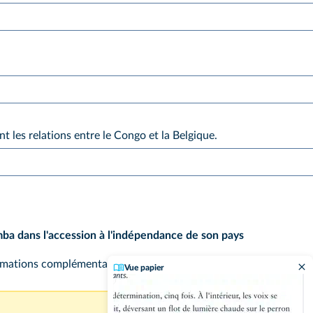
nt les relations entre le Congo et la Belgique.
ba dans l'accession à l'indépendance de son pays
ormations complémentaires que vous pouvez trouver,
rédigez
un p
Vue papier