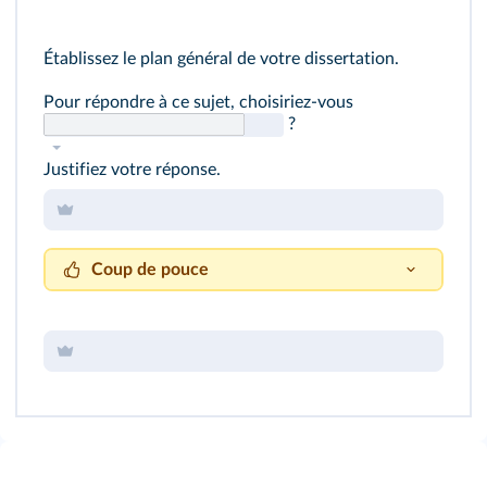
Établissez le plan général de votre dissertation.
Pour répondre à ce sujet, choisiriez‑vous
?
Justifiez votre réponse.
Coup de pouce
Un plan dialectique peut se formuler comme
suit :
I.
Certes,
… .
II.
Cependant,
… .
Cela fonctionne‑t‑il pour ce sujet ?