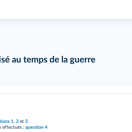
sé au temps de la guerre
tions 1
,
2
et
3
x effectués :
question 4