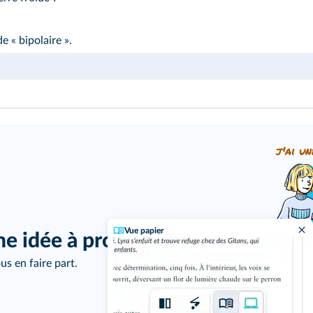
 « bipolaire ».
j'ai un
Vue papier
ne idée à proposer ?
us en faire part.