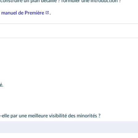
onstruire un plan détaillé ? formuler une introduction ?
e
manuel de Première
.
é.
elle par une meilleure visibilité des minorités ?