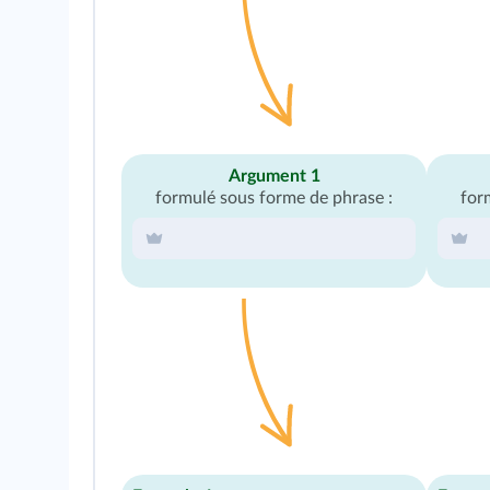
Argument 1
formulé sous forme de phrase :
for