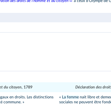
ration des droits de l'homme et du citoyen
à ceux d'Olympe de G
et du citoyen
, 1789
Déclaration des droit
gaux en droits. Les distinctions
«
La femme
nait libre et deme
lité commune. »
sociales ne peuvent être fond