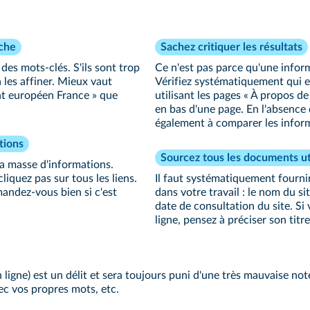
rche
Sachez critiquer les résultats
 des mots-clés. S'ils sont trop
Ce n'est pas parce qu'une informa
 les affiner. Mieux vaut
Vérifiez systématiquement qui es
nt européen France » que
utilisant les pages « À propos 
en bas d'une page. En l'absence d
également à comparer les informa
tions
Sourcez tous les documents ut
la masse d'informations.
iquez pas sur tous les liens.
Il faut systématiquement fournir
mandez‑vous bien si c'est
dans votre travail : le nom du sit
date de consultation du site. Si
ligne, pensez à préciser son titre
 ligne) est un délit et sera toujours puni d'une très mauvaise no
ec vos propres mots, etc.