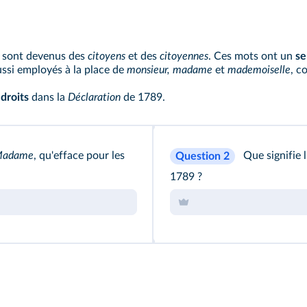
 sont devenus des
citoyens
et des
citoyennes
. Ces mots ont un
se
ussi employés à la place de
monsieur, madame
et
mademoiselle
, c
s
droits
dans la
Déclaration
de 1789.
adame
, qu'efface pour les
Que signifie 
Question 2
1789 ?