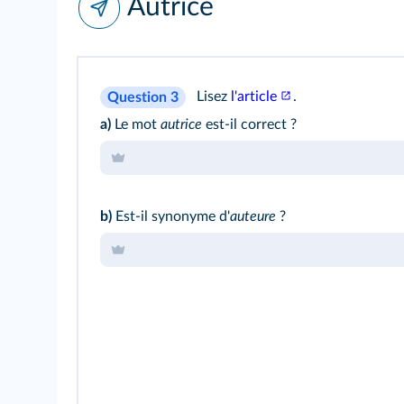
Autrice
Lisez
l'article
.
Question 3
a)
Le mot
autrice
est‑il correct ?
b)
Est‑il synonyme d'
auteure
?