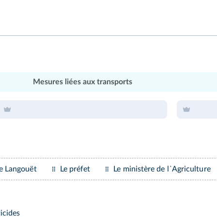
Mesures liées aux transports
de Langouët
Le préfet
Le ministère de l᾽Agriculture
icides