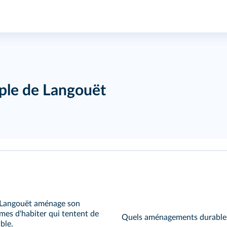
mple de Langouët
de Langouët aménage son
mes d'habiter qui tentent de
Quels aménagements durables
ble.