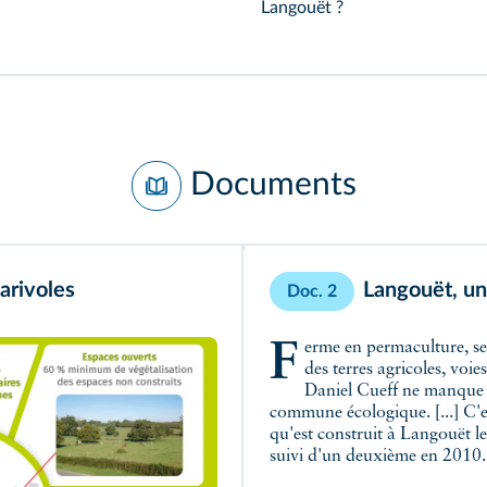
Langouët ?
Documents
arivoles
Langouët, un
Doc. 2
Ferme en permaculture, serres photovoltaïques, habitats légers, préservation
des terres agricoles, voie
Daniel Cueff ne manque p
commune écologique. [...] C'e
qu'est construit à Langouët l
suivi d'un deuxième en 2010. [