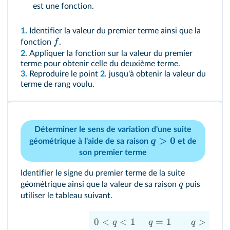
est une fonction.
1.
Identifier la valeur du premier terme ainsi que la
f
fonction
.
2.
Appliquer la fonction sur la valeur du premier
terme pour obtenir celle du deuxième terme.
3.
Reproduire le point
2.
jusqu'à obtenir la valeur du
terme de rang voulu.
Déterminer le sens de variation d'une suite
>
0
q
géométrique à l'aide de sa raison
et de
son premier terme
Identifier le signe du premier terme de la suite
q
géométrique ainsi que la valeur de sa raison
puis
utiliser le tableau suivant.
0
<
<
1
=
1
>
1
q
q
q