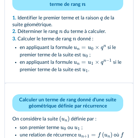
n
terme de rang
q
1.
Identifier le premier terme et la raison
de la
suite géométrique.
n
2.
Déterminer le rang
du terme à calculer.
n
3.
Calculer le terme de rang
donné :
n
=
×
u
u
q
en appliquant la formule
si le
0
n
u
premier terme de la suite est
;
0
−
1
n
=
×
u
u
q
en appliquant la formule
si le
1
n
u
premier terme de la suite est
.
1
Calculer un terme de rang donné d'une suite
géométrique définie par récurrence
(
)
u
On considère la suite
définie par :
n
u
u
son premier terme
ou
;
0
1
=
(
)
u
f
u
f
une relation de récurrence
où
+
1
n
n