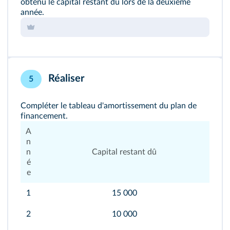
obtenu le capital restant dû lors de la deuxième
année.
Réaliser
5
Compléter le tableau d'amortissement du plan de
financement.
A
n
n
Capital restant dû
é
e
1
15 000
2
10 000