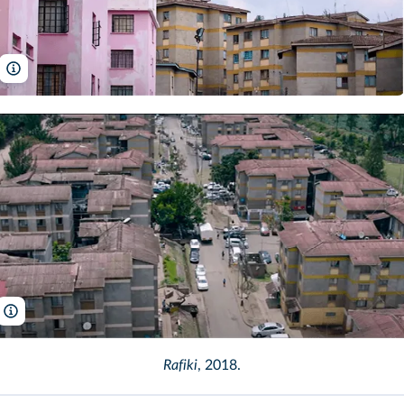
AtGeo
AtGeo
Rafiki
, 2018.