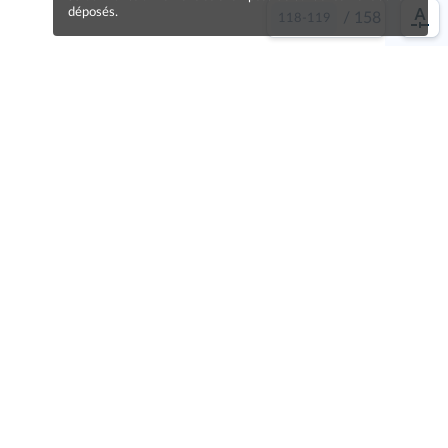
déposés.
/
158