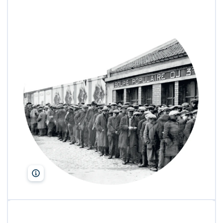
Roger‑Viollet