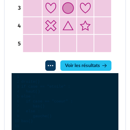
Console
Voir les résultats
Python
1
2
droite
()
3
if
case
==
"etoile"
 :
4
haut
()
5
else
 :
6
if
case
==
"coeur"
 :
7
bas
()
8
else
 :
9
gauche
()
10
bas
()
11