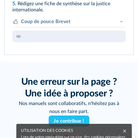
5.
Rédigez une fiche de synthèse sur la justice
internationale.
Coup de pouce Brevet
Rappelez dans quel contexte elle naît.
Indiquez où et par qui est rendue la justice
internationale, précisez pour quelle raison il
y a des cours spécifiques.
Présentez des exemples de son action.
Une erreur sur la page ?
Une idée à proposer ?
Nos manuels sont collaboratifs, n'hésitez pas à
nous en faire part.
Je contribue !
UTILISATION DES COOKIES
Lors de votre navigation sur ce site, des cookies nécessaires