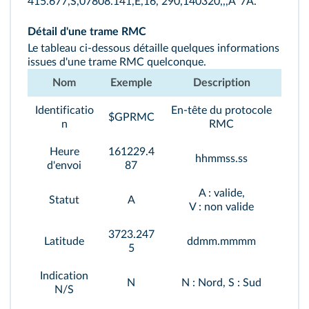
415.677,S,07808.141,E,16, 290,140320,,,A*7A.
Détail d'une trame RMC
Le tableau ci‑dessous détaille quelques informations
issues d'une trame RMC quelconque.
Nom
Exemple
Description
Identificatio
En-tête du protocole
$GPRMC
n
RMC
Heure
161229.4
hhmmss.ss
d'envoi
87
A : valide,
Statut
A
V : non valide
3723.247
Latitude
ddmm.mmmm
5
Indication
N
N : Nord, S : Sud
N/S