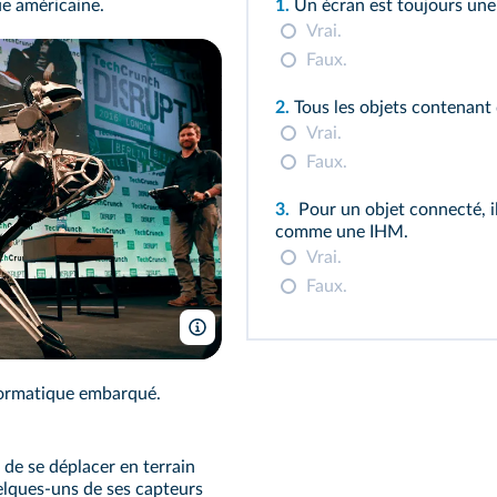
e américaine.
1.
Un écran est toujours un
Vrai.
Faux.
2.
Tous les objets contenant
Vrai.
Faux.
3.
Pour un objet connecté, il
comme une IHM.
Vrai.
Faux.
TechCrunch/Wikimedia
nformatique embarqué.
 de se déplacer en terrain
uelques‑uns de ses capteurs