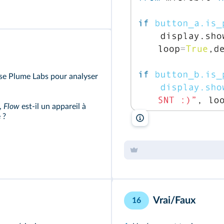
aise Plume Labs pour analyser
 ,
Flow
est‑il un appareil à
 ?
Lelivrescolaire.fr
Vrai/Faux
16