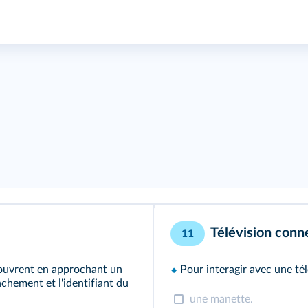
Télévision conn
11
s'ouvrent en approchant un
⬥
Pour interagir avec une té
chement et l'identifiant du
une manette.