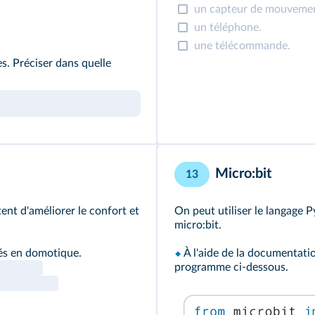
un capteur de mouveme
un téléphone.
une télécommande.
es. Préciser dans quelle
Micro:bit
13
ent d'améliorer le confort et
On peut utiliser le langage 
micro:bit.
sés en domotique.
⬥
À l'aide de la documentatio
programme ci‑dessous.