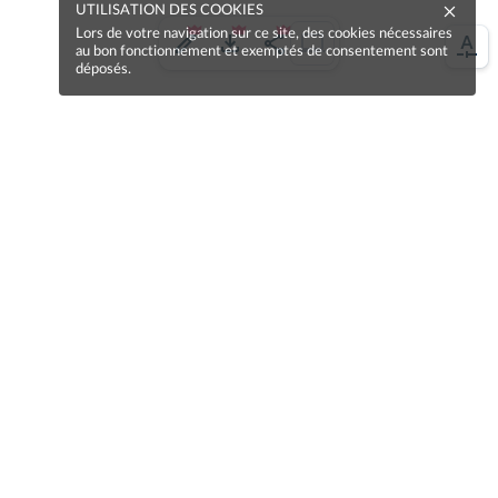
UTILISATION DES COOKIES
Lors de votre navigation sur ce site, des cookies nécessaires
au bon fonctionnement et exemptés de consentement sont
déposés.
Une erreur sur la page ?
Une idée à proposer ?
Nos manuels sont collaboratifs, n'hésitez pas à
nous en faire part.
Je contribue !