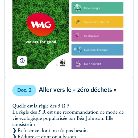
Soizic Quéro
Aller vers le « zéro déchets »
Doc. 2
Quelle est la règle des 5 R ?
La règle des 5 R est une recommandation de mode de
vie écologique popularisée par Béa Johnson. Elle
consiste à :
❯
Refuser ce dont on n'a pas besoin
❯
Réduire ce dont on a besoin