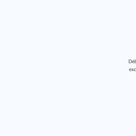
Déb
exc