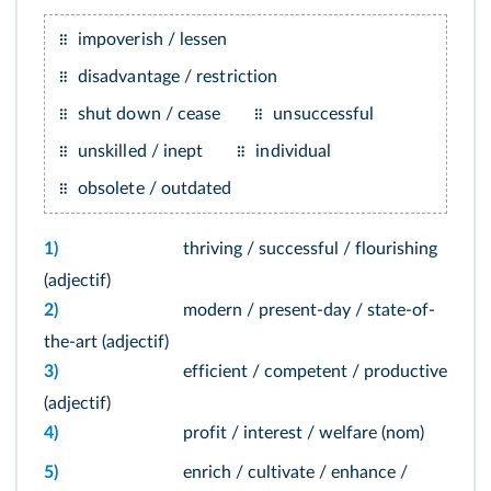
impoverish / lessen
disadvantage / restriction
shut down / cease
unsuccessful
unskilled / inept
individual
obsolete / outdated
1)
thriving / successful / flourishing
(adjectif)
2)
modern / present-day / state-of-
the-art (adjectif)
3)
efficient / competent / productive
(adjectif)
4)
profit / interest / welfare (nom)
5)
enrich / cultivate / enhance /