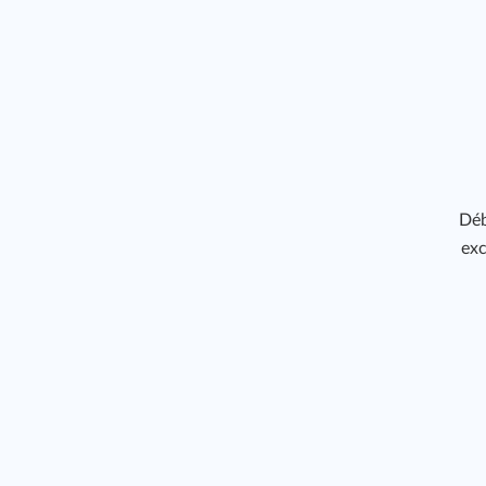
Déb
exc