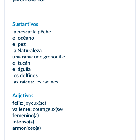
Sustantivos
la pesca:
la pêche
el océano
el pez
la Naturaleza
una rana:
une grenouille
el tucán
el águila
los delfines
las raíces:
les racines
Adjetivos
feliz:
joyeux(se)
valiente:
courageux(se)
femenino(a)
intenso(a)
armonioso(a)