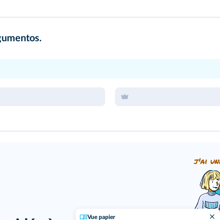
rgumentos.
j'ai un
Vue papier