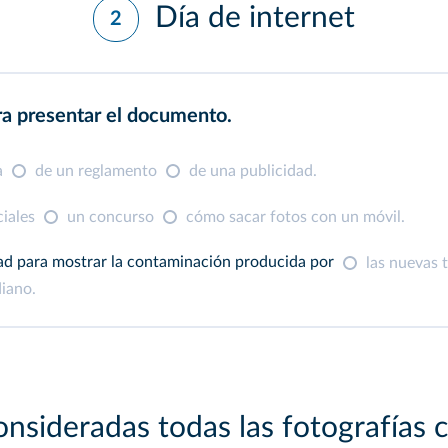
Día de internet
2
ara presentar el documento.
a
de un reglamento
de una publicidad.
ciales
un concurso
cómo sacar fotos con un móvil.
dad para mostrar la contaminación producida por
las nuevas 
diano.
nsideradas todas las fotografías 