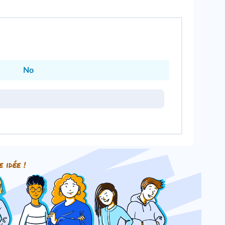
No
e idée !