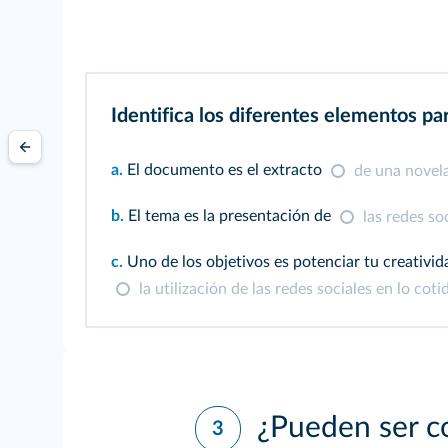
Identifica los diferentes elementos p
a.
El documento es el extracto
de una novel
b.
El tema es la presentación de
las redes so
c.
Uno de los objetivos es potenciar tu creativi
la utilización de las redes sociales en lo coti
¿Pueden ser co
3