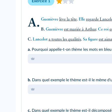
Exercice 1
A.
Guenièvre
lève la tête
.
Elle
regarde Lancel
B.
Guenièvre
est mariée à Arthur
.
Ce roi
e
C.
Lancelot
a toutes les qualités
.
Sa figure
est aim
a.
Pourquoi appelle‑t‑on
thème
les mots en bleu
b.
Dans quel exemple le thème est‑il le même d'u
c.
Dans quel exemple le thème est‑il décomposé 