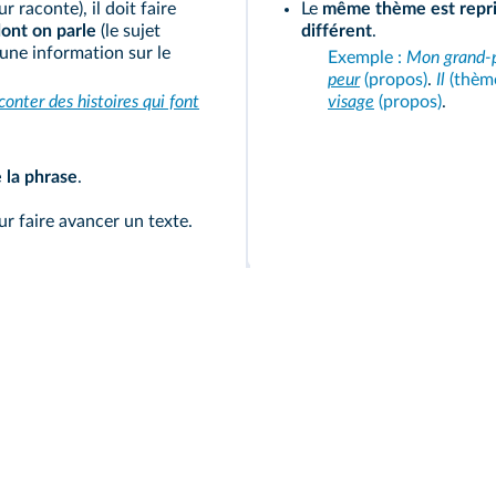
 raconte), il doit faire
Le
même thème est repris
ont on parle
(le sujet
différent
.
une information sur le
Exemple :
Mon grand‑
peur
(propos)
.
Il
(thèm
onter des histoires qui font
visage
(propos)
.
 la phrase
.
r faire avancer un texte.