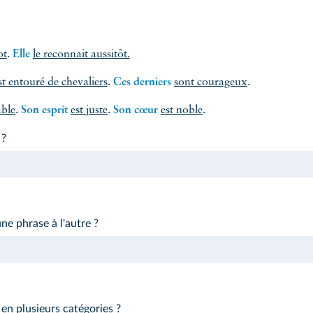
ot
.
Elle
le reconnait aussitôt.
st entouré de chevaliers
.
Ces derniers
sont courageux
.
able
.
Son esprit
est juste
.
Son cœur
est noble
.
 ?
ne phrase à l'autre ?
en plusieurs catégories ?