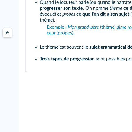
Quand le locuteur parle (ou quand le narrateur
progresser son texte
. On nomme
thème
ce d
évoqué) et
propos
ce que l'on dit à son sujet
(
thème).
Exemple :
Mon grand‑père
(thème)
aime rac
peur
(propos)
.
Le thème est souvent le
sujet grammatical de
Trois types de progression
sont possibles pou