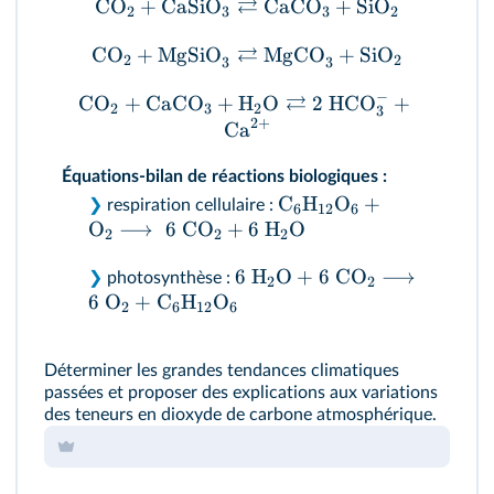
⇄
CO
+
CaSiO
CaCO
+
SiO
2
3
3
2
⇄
CO
+
MgSiO
MgCO
+
SiO
2
2
3
3
−
⇄
CO
+
CaCO
+
H
O
2
HCO
+
2
3
2
3
2
+
Ca
Équations-bilan de réactions biologiques :
C
H
O
+
❯
respiration cellulaire :
6
12
6
O
⟶
6
CO
+
6
H
O
2
2
2
6
H
O
+
6
CO
⟶
❯
photosynthèse :
2
2
6
O
+
C
H
O
2
6
12
6
Déterminer les grandes tendances climatiques
passées et proposer des explications aux variations
des teneurs en dioxyde de carbone atmosphérique.