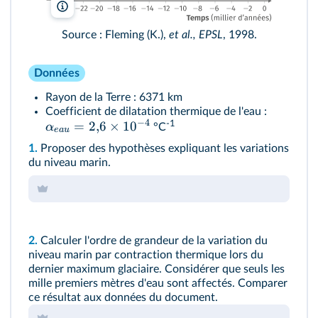
lelivrescolaire.fr
Source : Fleming (K.),
et al., EPSL
, 1998.
Données
Rayon de la Terre : 6371 km
Coefficient de dilatation thermique de l'eau :
−
4
-1
=
2
,
6
×
1
0
α
°C
e
a
u
1.
Proposer des hypothèses expliquant les variations
du niveau marin.
2.
Calculer l'ordre de grandeur de la variation du
niveau marin par contraction thermique lors du
dernier maximum glaciaire. Considérer que seuls les
mille premiers mètres d'eau sont affectés. Comparer
ce résultat aux données du document.