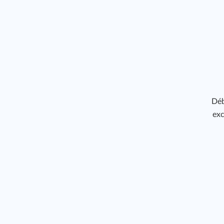
Déb
exc