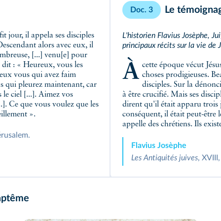
Le témoignag
Doc. 3
L'historien Flavius Josèphe, Ju
Descendant alors avec eux, il
principaux récits sur la vie de
ombreuse, [...] venu[e] pour
À cette époque vécut Jésus, un homme exceptionnel, car il accomplissait des
Il dit : « Heureux, vous les
eux vous qui avez faim
choses prodigieuses. Be
s qui pleurez maintenant, car
disciples. Sur la dénonc
le ciel [...]. Aimez vos
à être crucifié. Mais ses disci
..]. Ce que vous voulez que les
dirent qu'il était apparu trois 
illement ».
conséquent, il était peut-être 
appelle des chrétiens. Ils exis
érusalem.
Flavius Josèphe
Les Antiquités juives
, XVIII
aptême