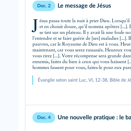
Le message de Jésus
Doc. 2
Jésus passa toute la nuit à prier Dieu. Lorsqu'il fit jour, il appela ses disciples
et en choisit douze, qu'il nomma apôtres [...]. 
se tint sur un plateau. Il y avait là une foule n
l'entendre et se faire guérir de [ses] maladies [...]. 
pauvres, car le Royaume de Dieu est à vous. Heur
maintenant, car vous serez rassasiés. Heureux vou
vous rirez [...]. Votre récompense sera grande dans 
ennemis, faites du bien à ceux qui vous haïssent [.
hommes fassent pour vous, faites-le pour eux pare
Évangile selon saint Luc, VI, 12-38, Bible de J
Une nouvelle pratique : le
b
Doc. 4