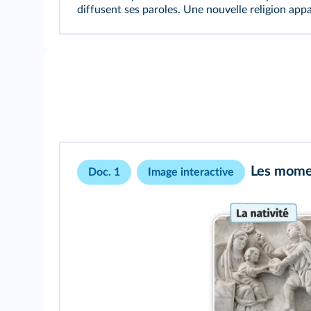
diffusent ses paroles. Une nouvelle religion appa
Les momen
Doc. 1
Image interactive