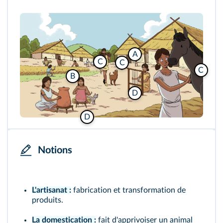
A
C
C
C
B
D
D
Notions
L'artisanat :
fabrication et transformation de
produits.
La domestication :
fait d'apprivoiser un animal