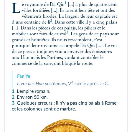
1
Le
royaume de Da Qin
[...] a plus de quatre cent
villes fortifiées [...]. Ils rasent leur tête et ont des
vêtements brodés. La largeur de leur capitale est
2
d'
une centaine de li
. Dans cette ville il y a cinq palais
[...]. Dans les pièces de ces palais, les piliers et le
3
mobilier sont faits de
cristal
. Les gens de ce pays sont
grands et honnêtes. Ils nous ressemblent, c'est
pourquoi leur royaume est appelé Da Qin [...]. Le roi
de ce pays a toujours voulu envoyer des émissaires
aux Han mais les Parthes, voulant contrôler le
commerce de la soie, ont bloqué la route.
Fan Ye
e
Livre des Han postérieurs
, V
siècle après J.‑C.
1.
L'empire romain.
2.
Environ 50 km.
3.
Quelques erreurs : il n'y a pas cinq palais à Rome
et les colonnes sont de marbre.