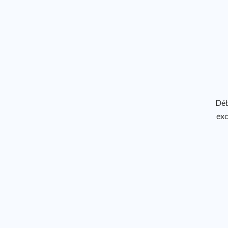
Déb
exc