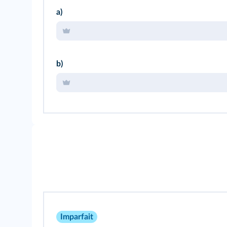
a)
b)
Imparfait