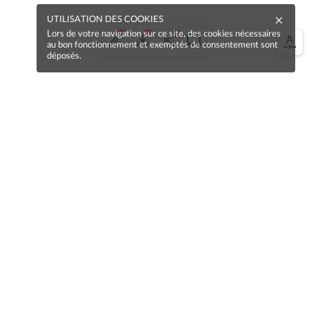
UTILISATION DES COOKIES
Lors de votre navigation sur ce site, des cookies nécessaires
au bon fonctionnement et exemptés de consentement sont
déposés.
Une erreur sur la page ?
Une idée à proposer ?
Nos manuels sont collaboratifs, n'hésitez pas à
nous en faire part.
Je contribue !