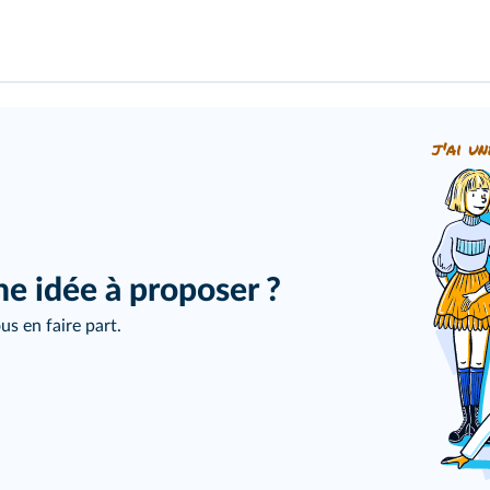
j'ai un
ne idée à proposer ?
us en faire part.