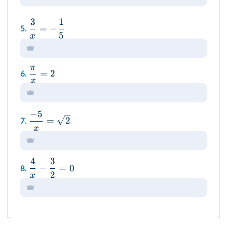
3
1
=
−
5.
5
x
π
=
2
6.
x
−
5
=
2
7.
x
4
3
−
=
0
8.
2
x