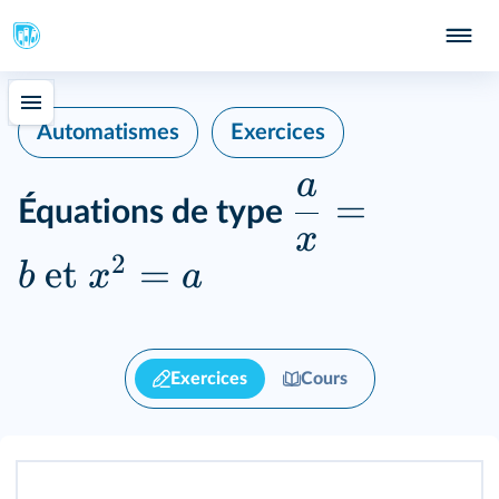
Automatismes
Exercices
a
=
Équations de type
x
2
et
=
b
x
a
Exercices
Cours