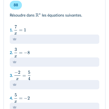
88
∗
R
Résoudre dans
les équations suivantes.
7
=
1
1.
x
3
=
−
8
2.
x
−
2
5
=
3.
4
x
5
=
−
2
4.
x