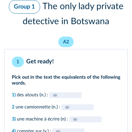
The only lady private
Group 1
detective in Botswana
A2
Get ready!
1
Pick out in the text the equivalents of the following
words.
1)
des atouts (n.) :
2
une camionnette (n.) :
3)
une machine à écrire (n) :
4)
compter sur (v.) :