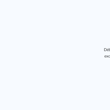
Déb
exc