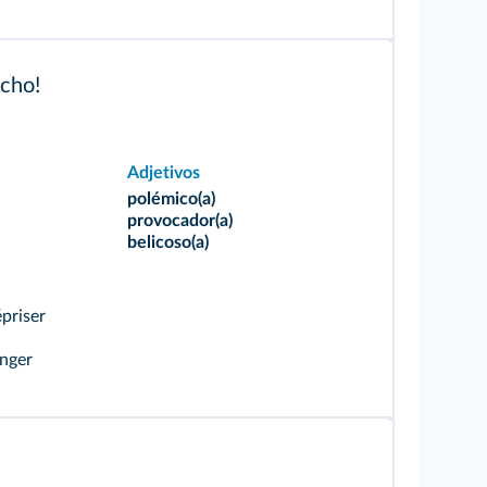
icho!
Adjetivos
polémico(a)
provocador(a)
belicoso(a)
priser
nger