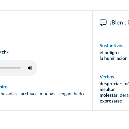
¡Bien d
Sustantivos
 «ch»
el peligro
la humillación
Verbos
despreciar:
mé
pito
insultar
chazadas - archivo - muchas - enganchado
molestar:
déra
expresarse