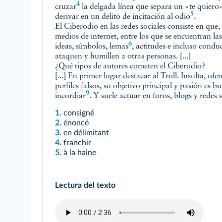
4
cruzar
la delgada línea que separa un «te quiero
5
derivar en un delito de incitación
al odio
.
El Ciberodio en las redes sociales consiste en que,
medios de internet, entre los que se encuentran las
6
ideas, símbolos,
lemas
, actitudes e incluso cond
ataquen y humillen a otras personas. [...]
¿Qué tipos de autores cometen el Ciberodio?
[...] En primer lugar destacar al Troll. Insulta, of
perfiles falsos, su objetivo principal y pasión es 
9
incordiar
. Y suele actuar en foros, blogs y redes 
1.
consigné
2.
énoncé
3.
en délimitant
4.
franchir
5.
à la haine
Lectura del texto