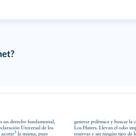
net?
es un derecho fundamental,
generar polémica y buscar la 
eclaración Universal de los
Los Haters. Llevan el odio imp
3
y
acotar
la misma, pues
reservas y sin ningún tipo de l