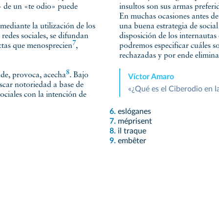
» de un «te odio» puede
insultos son sus armas preferi
En muchas ocasiones antes de a
 mediante la utilización de los
una buena estrategia de social
 redes sociales, se difundan
disposición de los internautas
7
uctas que
menosprecien
,
podremos especificar cuáles s
rechazadas y por ende eliminad
8
ende, provoca,
acecha
. Bajo
Víctor Amaro
buscar notoriedad a base de
«¿Qué es el Ciberodio en l
sociales con la intención de
6.
eslóganes
7.
méprisent
8.
il traque
9.
embêter