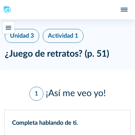
Unidad 3
Actividad 1
¿Juego de retratos?
(p. 51)
¡Así me veo yo!
1
Completa hablando de ti.