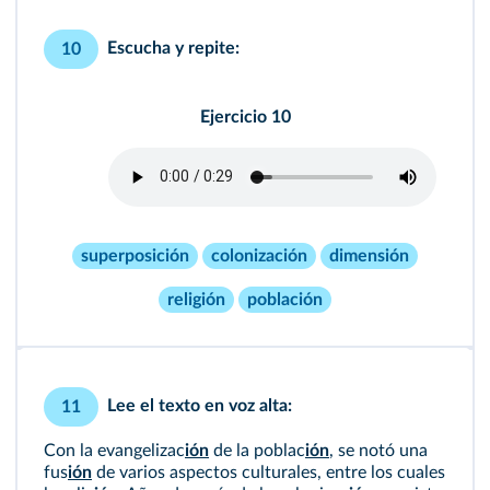
Escucha y repite:
10
Ejercicio 10
superposición
colonización
dimensión
religión
población
Lee el texto en voz alta:
11
Con la evangelizac
ión
de la poblac
ión
, se notó una
fus
ión
de varios aspectos culturales, entre los cuales