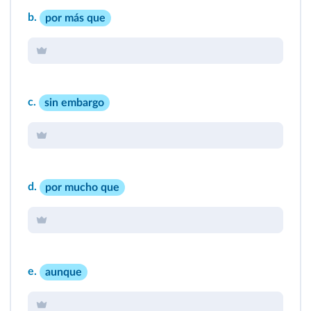
b.
por más que
c.
sin embargo
d.
por mucho que
e.
aunque