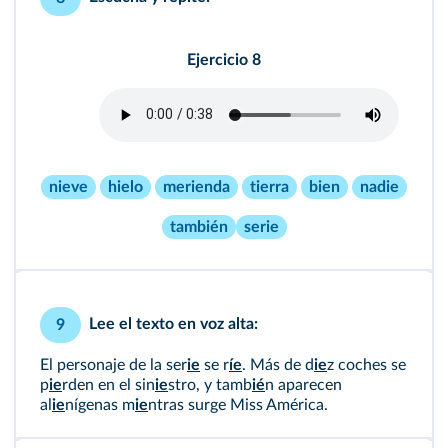
Ejercicio 8
nieve
hielo
merienda
tierra
bien
nadie
también
serie
Lee el texto en voz alta:
9
El personaje de la ser
ie
se r
íe
. Más de d
ie
z coches se
p
ie
rden en el sin
ie
stro, y tamb
ié
n aparecen
al
ie
nígenas m
ie
ntras surge Miss América.