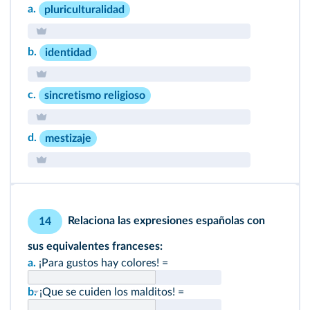
a.
pluriculturalidad
b.
identidad
c.
sincretismo religioso
d.
mestizaje
Relaciona las expresiones españolas con
14
sus equivalentes franceses:
a.
¡Para gustos hay colores! =
b.
¡Que se cuiden los malditos! =