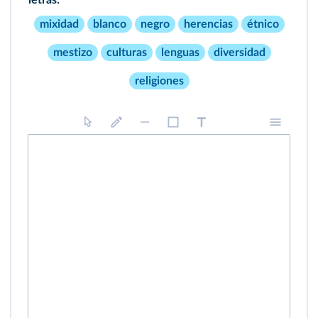
mixidad
blanco
negro
herencias
étnico
mestizo
culturas
lenguas
diversidad
religiones