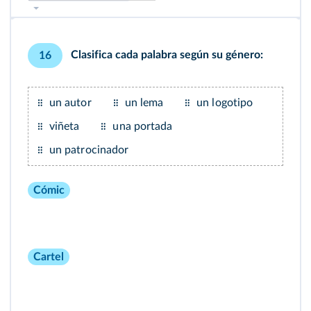
Clasifica cada palabra según su género:
16
un autor
un lema
un logotipo
viñeta
una portada
un patrocinador
Cómic
Cartel