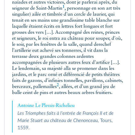
naïades et autres victoires, dont je parlerai après, du
1
seigneur de Saint-Martin
, personnage en son art très
singulier) ailée et timbrée d'un cercle de laurier, qui
tenait en ses mains une grandissime table blanche sur
laquelle étaient écrits en lettres fort longues et fort
grosses des vers […]. Accompagné des reines, princes
et seigneurs, le roi entra au château pour souper, d'où,
le soir, par les fenêtres de la salle, quand derechef
l'artillerie eut achevé ses tonnerres, il vit dans la
terrasse deux grandes colonnes ardentes
accompagnées de plusieurs autres feux d'artifice […].
Le lendemain, sa majesté alla se promener dans les
jardins, et le parc orné et différencié de petits théâtres
faits de gazons, d'infinies tonnelles, pavillons, cabinets,
2
berceaux, pallemailles
, allées, et d'un grand jeu de
balle ceint de pins et autres beaux arbres fruitiers.
Antoine Le Plessis-Richelieu
Les Triomphes faits à l'entrée de François II et de
Marie Stuart au château de Chenonceau
, Tours,
1559.