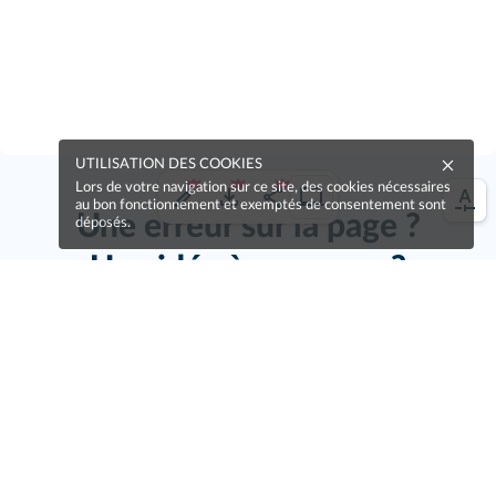
UTILISATION DES COOKIES
Lors de votre navigation sur ce site, des cookies nécessaires
au bon fonctionnement et exemptés de consentement sont
Une erreur sur la page ?
déposés.
Une idée à proposer ?
Nos manuels sont collaboratifs, n'hésitez pas à
nous en faire part.
Je contribue !