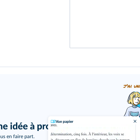
j'ai un
Vue papier
ne idée à proposer ?
us en faire part.