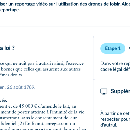
er un reportage vidéo sur l'utilisation des drones de loisir. Ai
reportage.
mentée, nuancée et posée.
a loi ?
Étape 1
Dans votre rep
bornes que celles qui assurent aux autres
cadre légal défi
êmes droits.
yen, 26 août 1789.
Supplé
vée.
ent et de 45 000 € d'amende le fait, au
t de porter atteinte à l'intimité de la vie
À partir de ce
ransmettant, sans le consentement de leur
respecter pour 
identiel ; 2) En fixant, enregistrant ou
d'autrui.
image d'une personne se trouvant dans un lieu