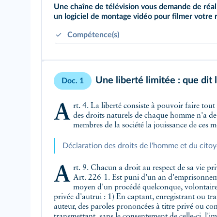
Une chaîne de télévision vous demande de réalis
un logiciel de montage vidéo pour filmer votre 
Compétence(s)
S'exprimer en public de manière claire, argu
S'impliquer dans un travail en équipe.
Une liberté limitée : que dit l
Doc. 1
Art. 4. La liberté consiste à pouvoir faire tout ce qui ne nuit pas à autrui : ainsi, l'exercice
des droits naturels de chaque homme n'a de 
membres de la société la jouissance de ces m
Déclaration des droits de l'homme et du cito
Art. 9. Chacun a droit au respect de sa vie pri
Art. 226-1. Est puni d'un an d'emprisonnem
moyen d'un procédé quelconque, volontairemen
privée d'autrui : 1) En captant, enregistrant ou t
auteur, des paroles prononcées à titre privé ou conf
transmettant, sans le consentement de celle-ci, l'