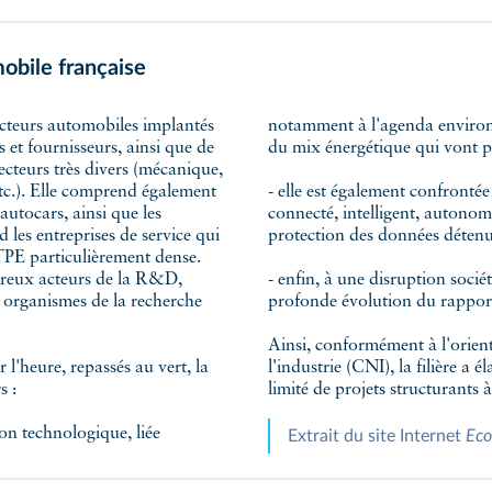
mobile française
notamment à l'agenda environn
s et fournisseurs, ainsi que de
du mix énergétique qui vont pr
cteurs très divers (mécanique,
etc.). Elle comprend également
- elle est également confronté
autocars, ainsi que les
connecté, intelligent, autonom
d les entreprises de service qui
protection des données détenu
TPE particulièrement dense.
breux acteurs de la R&D,
- enfin, à une disruption socié
s organismes de la recherche
profonde évolution du rapport
Ainsi, conformément à l'orien
r l'heure, repassés au vert, la
l'industrie (CNI), la filière a
s :
limité de projets structurants à
ion technologique, liée
Extrait du site Internet
Eco