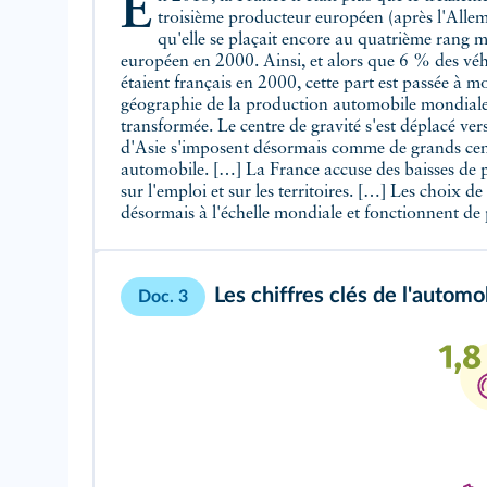
En 2013, la France n'était plus que le treizième producteur mondial et
La mondialisation a rompu le contrat tacite qui liait les entreprises aux
troisième producteur européen (après l'Allem
États‑nations. L'État s'engageait à protéger les e
qu'elle se plaçait encore au quatrième rang 
internationale en recourant aux barrières douan
européen en 2000. Ainsi, et alors que 6 % des vé
protectionnistes. L'entreprise, quant à elle, s'engag
étaient français en 2000, cette part est passée à 
la mondialisation a modifié la donne et ces deux entit
géographie de la production automobile mondiale
transformée. Le centre de gravité s'est déplacé vers
d'Asie s'imposent désormais comme de grands cen
automobile. […] La France accuse des baisses de 
sur l'emploi et sur les territoires. […] Les choix de
désormais à l'échelle mondiale et fonctionnent de 
Les chiffres clés de l'automo
Doc. 3