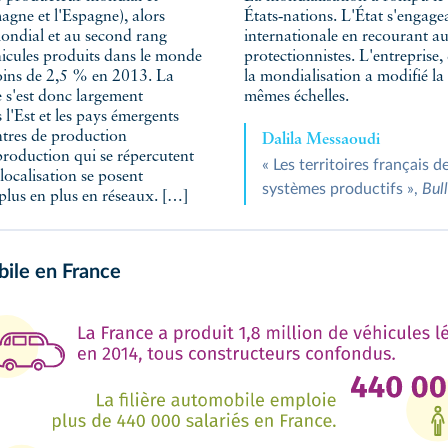
agne et l'Espagne), alors
ntreprises de la concurrence
mondial et au second rang
ières et à d'autres mesures
hicules produits dans le monde
eait à créer de la richesse. Or,
moins de 2,5 % en 2013. La
és ne se situent plus sur les
 s'est donc largement
mêmes échelles.
 l'Est et les pays émergents
tres de production
Dalila Messaoudi
production qui se répercutent
« Les territoires français 
 localisation se posent
systèmes productifs »,
Bull
plus en plus en réseaux. […]
bile en France