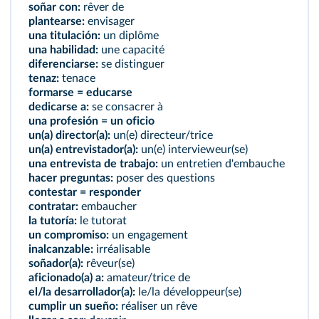
soñar con:
rêver de
plantearse:
envisager
una titulación:
un diplôme
una habilidad:
une capacité
diferenciarse:
se distinguer
tenaz:
tenace
formarse = educarse
dedicarse a:
se consacrer à
una profesión = un oficio
un(a) director(a):
un(e) directeur/trice
un(a) entrevistador(a):
un(e) intervieweur(se)
una entrevista de trabajo:
un entretien d'embauche
hacer preguntas:
poser des questions
contestar = responder
contratar:
embaucher
la tutoría:
le tutorat
un compromiso:
un engagement
inalcanzable:
irréalisable
soñador(a):
rêveur(se)
aficionado(a) a:
amateur/trice de
el/la desarrollador(a):
le/la développeur(se)
cumplir un sueño:
réaliser un rêve