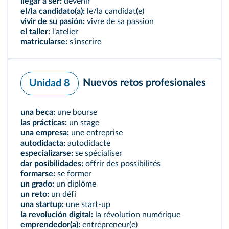
llegar a ser:
devenir
el/la candidato(a):
le/la candidat(e)
vivir de su pasión:
vivre de sa passion
el taller:
l'atelier
matricularse:
s'inscrire
Nuevos retos profesionales
Unidad 8
una beca:
une bourse
las prácticas:
un stage
una empresa:
une entreprise
autodidacta:
autodidacte
especializarse:
se spécialiser
dar posibilidades:
offrir des possibilités
formarse:
se former
un grado:
un diplôme
un reto:
un défi
una startup:
une start-up
la revolución digital:
la révolution numérique
emprendedor(a):
entrepreneur(e)