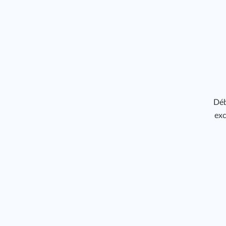
Déb
exc